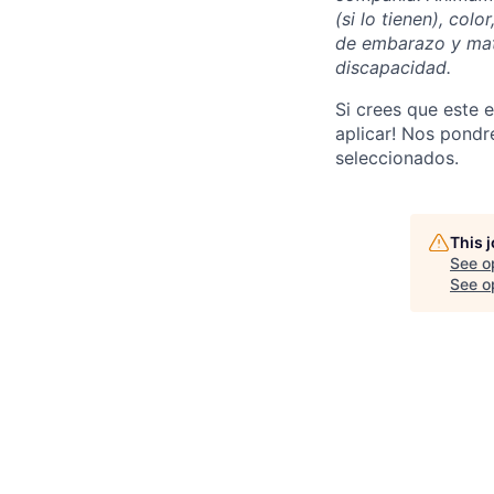
(si lo tienen), col
de embarazo y mate
discapacidad.
Si crees que este e
aplicar! Nos pondr
seleccionados.
This 
See o
See op