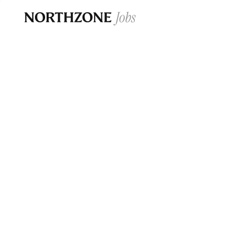
Opportun
Please note:
We are aware of fraudulent j
Please be advised that any Northzone recr
and that during our recruitment/joining pr
for individuals to pay for
0
jobs ·
0
companies