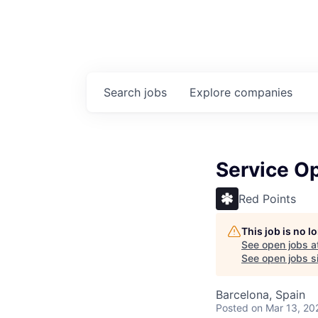
Search
jobs
Explore
companies
Service O
Red Points
This job is no 
See open jobs a
See open jobs si
Barcelona, Spain
Posted
on Mar 13, 20