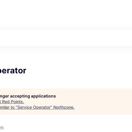
perator
longer accepting applications
t
Red Points
.
milar to "
Service Operator
"
Northzone
.
26