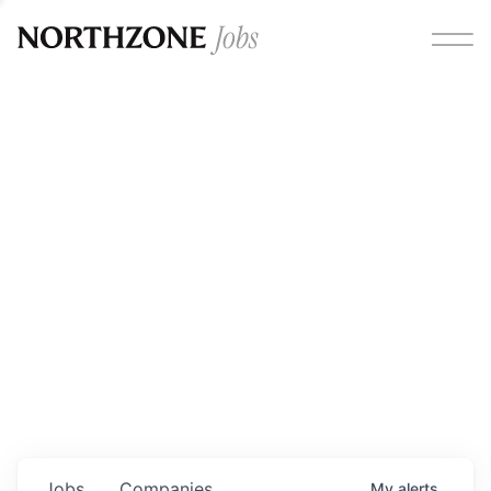
Opportunities
Please note:
We are aware of fraudulent job offers
circulating under our own brand name. Please be advised
that any Northzone recruitment will always involve in-
person interviews and that during our recruitment/joining
process, we will never ask for any fees/payments or for
individuals to pay for their own equipment or software.
0
jobs ·
0
companies
Jobs
Companies
My
alerts