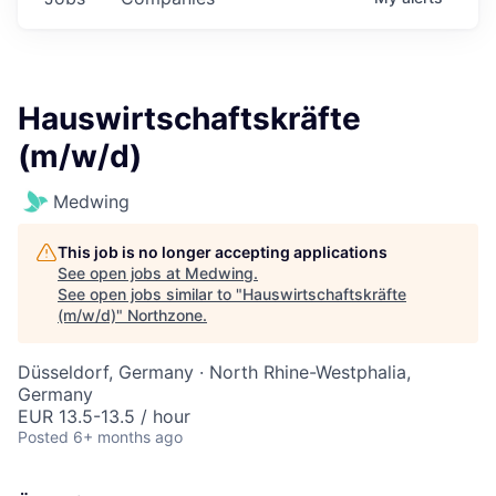
Hauswirtschaftskräfte
(m/w/d)
Medwing
This job is no longer accepting applications
See open jobs at
Medwing
.
See open jobs similar to "
Hauswirtschaftskräfte
(m/w/d)
"
Northzone
.
Düsseldorf, Germany · North Rhine-Westphalia,
Germany
EUR 13.5-13.5 / hour
Posted
6+ months ago