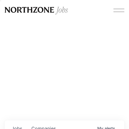
Opportunities
Please note:
We are aware of fraudulent job offers
circulating under our own brand name. Please be advised
that any Northzone recruitment will always involve in-
person interviews and that during our recruitment/joining
process, we will never ask for any fees/payments or for
individuals to pay for their own equipment or software.
0
jobs ·
0
companies
Jobs
Companies
My
alerts