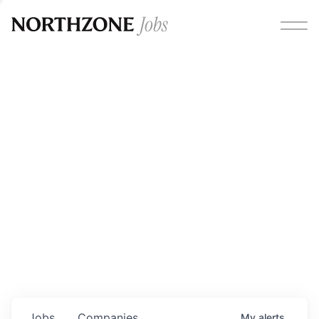
Opportunities
Please note:
We are aware of fraudulent job offers
circulating under our own brand name. Please be advised
that any Northzone recruitment will always involve in-
person interviews and that during our recruitment/joining
process, we will never ask for any fees/payments or for
individuals to pay for their own equipment or software.
0
jobs ·
0
companies
Jobs
Companies
My
alerts