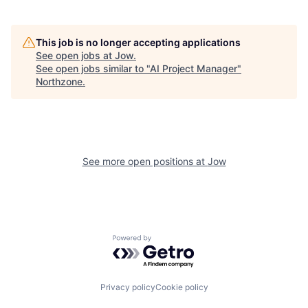
This job is no longer accepting applications
See open jobs at
Jow
.
See open jobs similar to "
AI Project Manager
"
Northzone
.
See more open positions at
Jow
Powered by Getro.com
Privacy policy
Cookie policy