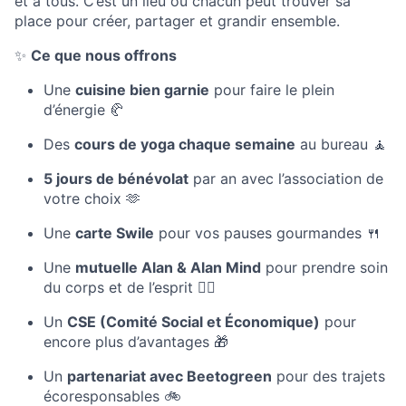
et à tous. C’est un lieu où chacun peut trouver sa
place pour créer, partager et grandir ensemble.
✨
Ce que nous offrons
Une
cuisine bien garnie
pour faire le plein
d’énergie 🥐
Des
cours de yoga chaque semaine
au bureau 🧘
5 jours de bénévolat
par an avec l’association de
votre choix 🫶
Une
carte Swile
pour vos pauses gourmandes 🍴
Une
mutuelle Alan & Alan Mind
pour prendre soin
du corps et de l’esprit 🧑‍⚕️
Un
CSE (Comité Social et Économique)
pour
encore plus d’avantages 🎁
Un
partenariat avec Beetogreen
pour des trajets
écoresponsables 🚲