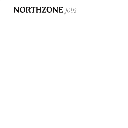
Opportun
Please note:
We are aware of fraudulent j
Please be advised that any Northzone recr
and that during our recruitment/joining pr
for individuals to pay for
0
jobs ·
0
companies