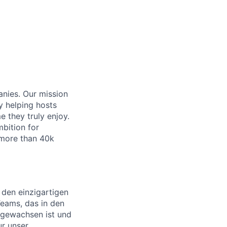
anies. Our mission
y helping hosts
 they truly enjoy.
bition for
 more than 40k
 den einzigartigen
Teams, das in den
itgewachsen ist und
ur unser