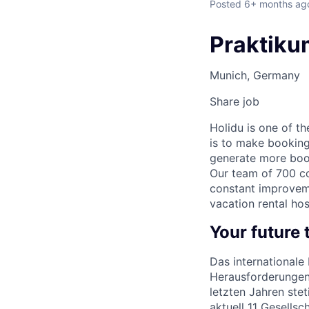
Posted
6+ months ag
Praktiku
Munich, Germany
Share job
Holidu is one of t
is to make booking
generate more book
Our team of 700 co
constant improveme
vacation rental hos
Your future
Das internationale
Herausforderungen 
letzten Jahren ste
aktuell 11 Gesellsc