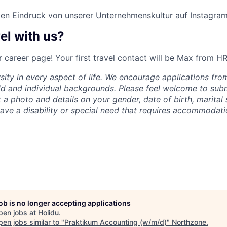
ten Eindruck von unserer Unternehmenskultur auf Instagra
el with us?
 career page! Your first travel contact will be Max from HR
ity in every aspect of life. We encourage applications from
ld and individual backgrounds. Please feel welcome to sub
 a photo and details on your gender, date of birth, marital
 have a disability or special need that requires accommodati
job is no longer accepting applications
pen jobs at
Holidu
.
en jobs similar to "
Praktikum Accounting (w/m/d)
"
Northzone
.