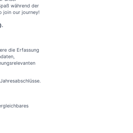
Spaß während der
 join our journey!
).
ere die Erfassung
daten,
nungsrelevanten
 Jahresabschlüsse.
ergleichbares