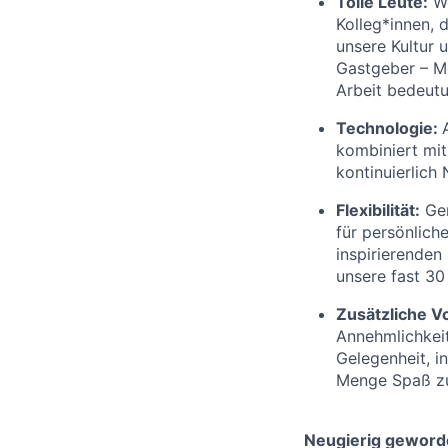
Tolle Leute:
We
Kolleg*innen, 
unsere Kultur 
Gastgeber – Me
Arbeit bedeutu
Technologie
:
kombiniert mit
kontinuierlich
Flexibilität:
Gen
für persönlic
inspirierenden
unsere fast 3
Zusätzliche Vo
Annehmlichkeite
Gelegenheit, i
Menge Spaß z
Neugierig geword