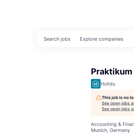
Search
jobs
Explore
companies
Praktikum
Holidu
This job is no 
See open jobs a
See open jobs si
Accounting & Fina
Munich, Germany