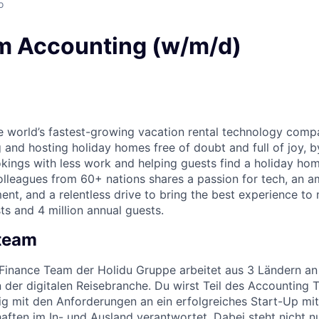
o
m Accounting (w/m/d)
he world’s fastest-growing vacation rental technology comp
 and hosting holiday homes free of doubt and full of joy, b
ings with less work and helping guests find a holiday home
lleagues from 60+ nations shares a passion for tech, an am
nt, and a relentless drive to bring the best experience to
ts and 4 million annual guests.
 team
 Finance Team der Holidu Gruppe arbeitet aus 3 Ländern an
der digitalen Reisebranche. Du wirst Teil des Accounting 
tig mit den Anforderungen an ein erfolgreiches Start-Up m
haften im In- und Ausland verantwortet. Dabei steht nicht n