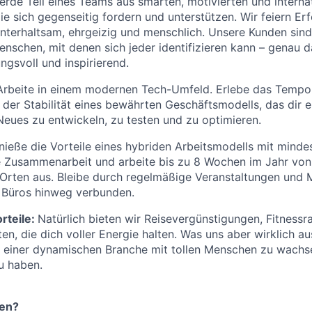
rde Teil eines Teams aus smarten, motivierten und interna
die sich gegenseitig fordern und unterstützen. Wir feiern Er
unterhaltsam, ehrgeizig und menschlich. Unsere Kunden sin
nschen, mit denen sich jeder identifizieren kann – genau 
ngsvoll und inspirierend.
Arbeite in einem modernen Tech-Umfeld. Erlebe das Tempo
 der Stabilität eines bewährten Geschäftsmodells, das dir e
 Neues zu entwickeln, zu testen und zu optimieren.
ieße die Vorteile eines hybriden Arbeitsmodells mit minde
he Zusammenarbeit und arbeite bis zu 8 Wochen im Jahr vo
 Orten aus. Bleibe durch regelmäßige Veranstaltungen und
0 Büros hinweg verbunden.
rteile:
Natürlich bieten wir Reisevergünstigungen, Fitness
n, die dich voller Energie halten. Was uns aber wirklich aus
n einer dynamischen Branche mit tollen Menschen zu wachs
u haben.
en?