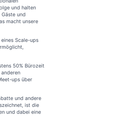
tionalen
folge und halten
d Gäste und
das macht unsere
 eines Scale-ups
rmöglicht,
stens 50% Bürozeit
n anderen
 Meet-ups über
rabatte und andere
zeichnet, ist die
en und dabei eine