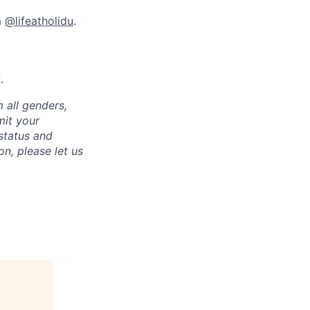
m
@lifeatholidu
.
.
 all genders,
mit your
 status and
on, please let us