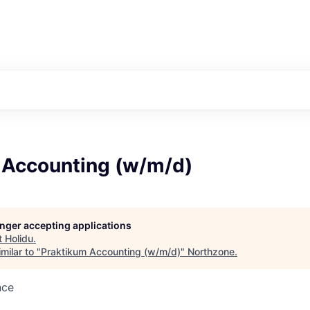
 Accounting (w/m/d)
longer accepting applications
t
Holidu
.
milar to "
Praktikum Accounting (w/m/d)
"
Northzone
.
nce