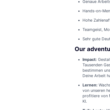
Genaue Arbeits
Hands-on-Ment
Hohe Zahlenaff
Teamgeist, Mo
Sehr gute Deut
Our adventu
Impact:
Gestal
Tausenden Gas
bestimmen unse
Deine Arbeit h
Lernen:
Wachse
von unseren he
profitiere von
KI.