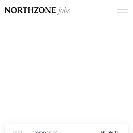
Opportunities
Please note:
We are aware of fraudulent job offers
circulating under our own brand name. Please be advised
that any Northzone recruitment will always involve in-
person interviews and that during our recruitment/joining
process, we will never ask for any fees/payments or for
individuals to pay for their own equipment or software.
0
jobs ·
0
companies
Jobs
Companies
My
alerts