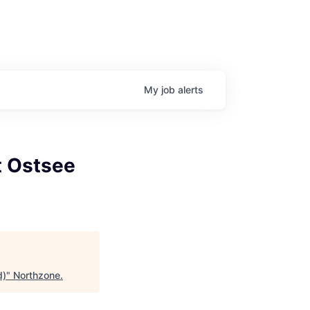
My
job
alerts
 Ostsee
d)
"
Northzone
.