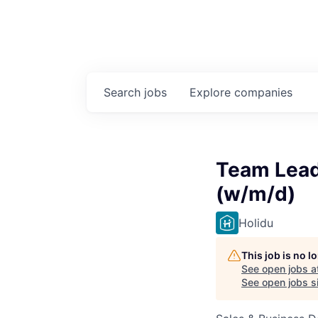
Search
jobs
Explore
companies
Team Lead
(w/m/d)
Holidu
This job is no 
See open jobs a
See open jobs si