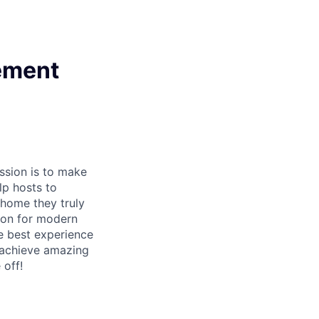
ement
ssion is to make
lp hosts to
 home they truly
ion for modern
e best experience
 achieve amazing
 off!