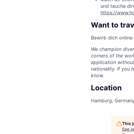
und tauche dire
https://www.ho
Want to trav
Bewirb dich online
We champion divers
corners of the wor
application without
nationality. If you
know.
Location
Hamburg, German
This 
See o