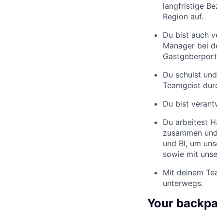
langfristige B
Region auf.
Du bist auch v
Manager bei d
Gastgeberportf
Du schulst un
Teamgeist durc
Du bist verantw
Du arbeitest 
zusammen und 
und BI, um uns
sowie mit uns
Mit deinem Te
unterwegs.
Your backpac