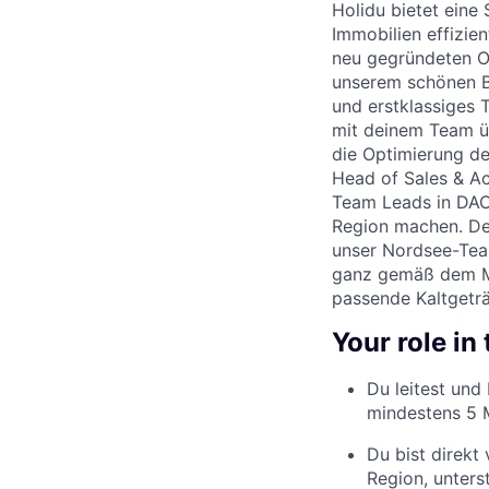
Holidu bietet eine 
Immobilien effizien
neu gegründeten O
unserem schönen Bü
und erstklassiges
mit deinem Team ü
die Optimierung de
Head of Sales & A
Team Leads in DAC
Region machen. Dei
unser Nordsee-Tea
ganz gemäß dem Mot
passende Kaltgeträ
Your role in
Du leitest un
mindestens 5 M
Du bist direkt
Region, unters