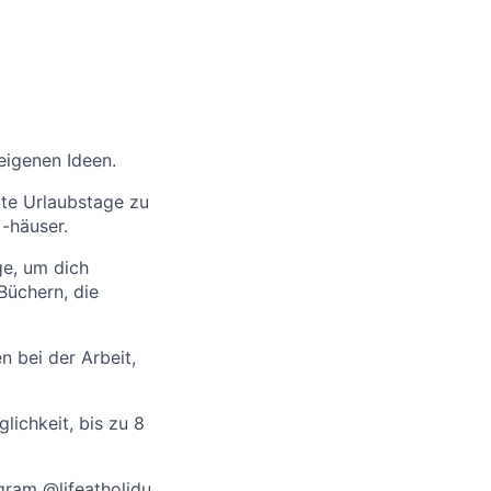
eigenen Ideen.
lte Urlaubstage zu
-häuser.
ge, um dich
Büchern, die
n bei der Arbeit,
ichkeit, bis zu 8
agram
@lifeatholidu