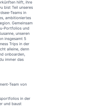
künften hilft, ihre
u bist Teil unseres
rdsee-Teams in
s, ambitioniertes
Region. Gemeinsam
u-Portfolios und
 Susanne, unseren
on insgesamt 5
ess Trips in der
ht alleine, denn
und onboarden,
 du immer das
gement-Team von
portfolios in der
er und baust