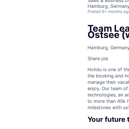
Sales & Business 
Hamburg, German
Posted
6+ months ag
Team Lea
Ostsee (
Hamburg, German
Share job
Holidu is one of t
the booking and ho
manage their vacat
enjoy. Our team of
technologies, an a
to more than 40k h
milestones with us
Your future