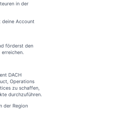
euren in der
t deine Account
d förderst den
 erreichen.
ment DACH
uct, Operations
tices zu schaffen,
kte durchzuführen.
n der Region