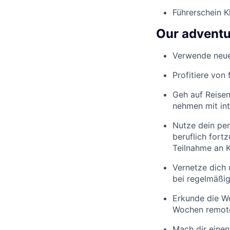
Führerschein K
Our adventu
Verwende neues
Profitiere von
Geh auf Reisen
nehmen mit int
Nutze dein per
beruflich fort
Teilnahme an 
Vernetze dich 
bei regelmäßi
Erkunde die We
Wochen remote
Mach dir einen