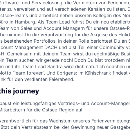
Software- und Servicelösung, die Vermietern von Ferienunter
ter zu verwalten und auf verschiedenen Kanälen zu listen. D
stsee-Teams und arbeitest neben unseren Kollegen des No
ro in Hamburg. Als Team Lead führst Du ein neu etablierte
 Team von Sales und Account Managern für unsere Ostsee-
bernimmst Du die Verantwortung für die Akquise des Holid
s bestehenden Portfolios. In deiner Rolle berichtest Du an
ccount Management DACH und bist Teil einer Community v
H. Gemeinsam mit deinem Team wirst du regelmäßige Busin
n Team suchen wir gerade noch! Doch Du bist trotzdem nic
m und ihr Team Lead Sandra wird dich natürlich coachen 
to “learn forever”. Und übrigens: Im Kühlschrank findest
nk für den verdienten Feierabend.
 this journey
d baust ein leistungsfähiges Vertriebs- und Account-Mana
itarbeitern für die Ostsee-Region auf.
 verantwortlich für das Wachstum unseres Ferienvermietungs
tützt dein Vertriebsteam bei der Gewinnung neuer Gastgeb