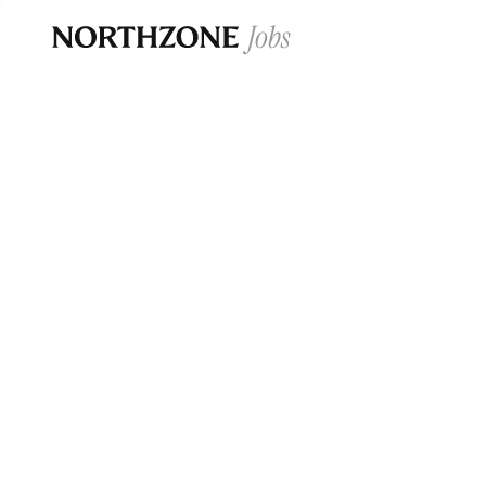
Opportun
Please note:
We are aware of fraudulent j
Please be advised that any Northzone recr
and that during our recruitment/joining pr
for individuals to pay for
0
jobs ·
0
companies