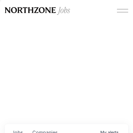
Opportunities
Please note:
We are aware of fraudulent job offers
circulating under our own brand name. Please be advised
that any Northzone recruitment will always involve in-
person interviews and that during our recruitment/joining
process, we will never ask for any fees/payments or for
individuals to pay for their own equipment or software.
0
jobs ·
0
companies
Jobs
Companies
My
alerts