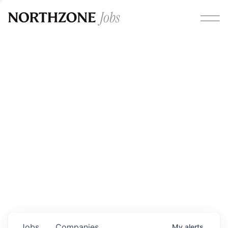
Opportunities
Please note:
We are aware of fraudulent job offers
circulating under our own brand name. Please be advised
that any Northzone recruitment will always involve in-
person interviews and that during our recruitment/joining
process, we will never ask for any fees/payments or for
individuals to pay for their own equipment or software.
0
jobs ·
0
companies
Jobs
Companies
My
alerts