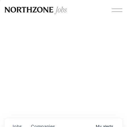
Opportunities
Please note:
We are aware of fraudulent job offers
circulating under our own brand name. Please be advised
that any Northzone recruitment will always involve in-
person interviews and that during our recruitment/joining
process, we will never ask for any fees/payments or for
individuals to pay for their own equipment or software.
0
jobs ·
0
companies
Jobs
Companies
My
alerts