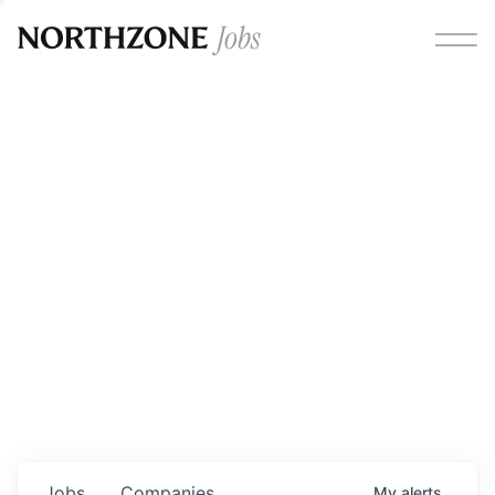
Opportunities
Please note:
We are aware of fraudulent job offers
circulating under our own brand name. Please be advised
that any Northzone recruitment will always involve in-
person interviews and that during our recruitment/joining
process, we will never ask for any fees/payments or for
individuals to pay for their own equipment or software.
0
jobs ·
0
companies
Jobs
Companies
My
alerts