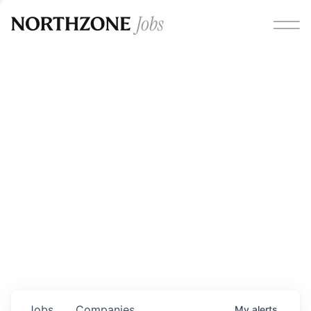
Opportunities
Please note:
We are aware of fraudulent job offers
circulating under our own brand name. Please be advised
that any Northzone recruitment will always involve in-
person interviews and that during our recruitment/joining
process, we will never ask for any fees/payments or for
individuals to pay for their own equipment or software.
0
jobs ·
0
companies
Jobs
Companies
My
alerts