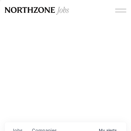
Opportunities
Please note:
We are aware of fraudulent job offers
circulating under our own brand name. Please be advised
that any Northzone recruitment will always involve in-
person interviews and that during our recruitment/joining
process, we will never ask for any fees/payments or for
individuals to pay for their own equipment or software.
0
jobs ·
0
companies
Jobs
Companies
My
alerts