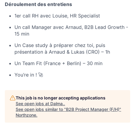
Déroulement des entretiens
1er call RH avec Louise, HR Specialist
Un call Manager avec Arnaud, B2B Lead Growth -
15 min
Un Case study à préparer chez toi, puis
présentation à Arnaud & Lukas (CRO) – 1h
Un Team Fit (France + Berlin) – 30 min
You’re in ! 🚀
This job is no longer accepting applications
See open jobs at
Dalma.
.
See open jobs similar to "
B2B Project Manager (F/H)
"
Northzone
.