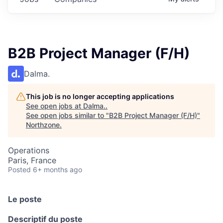
B2B Project Manager (F/H)
Dalma.
This job is no longer accepting applications
See open jobs at
Dalma.
.
See open jobs similar to "
B2B Project Manager (F/H)
"
Northzone
.
Operations
Paris, France
Posted
6+ months ago
Le poste
Descriptif du poste