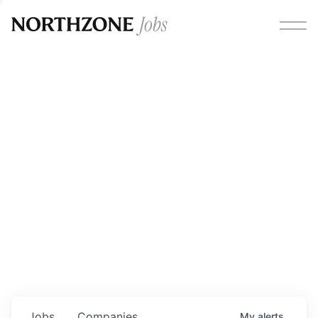
Opportunities
Please note:
We are aware of fraudulent job offers
circulating under our own brand name. Please be advised
that any Northzone recruitment will always involve in-
person interviews and that during our recruitment/joining
process, we will never ask for any fees/payments or for
individuals to pay for their own equipment or software.
0
jobs ·
0
companies
Jobs
Companies
My
alerts