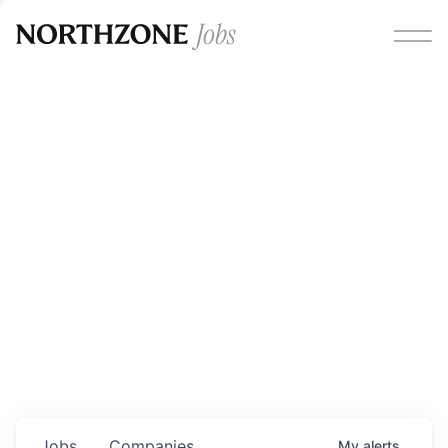
Opportunities
Please note:
We are aware of fraudulent job offers
circulating under our own brand name. Please be advised
that any Northzone recruitment will always involve in-
person interviews and that during our recruitment/joining
process, we will never ask for any fees/payments or for
individuals to pay for their own equipment or software.
0
jobs ·
0
companies
Jobs
Companies
My
alerts