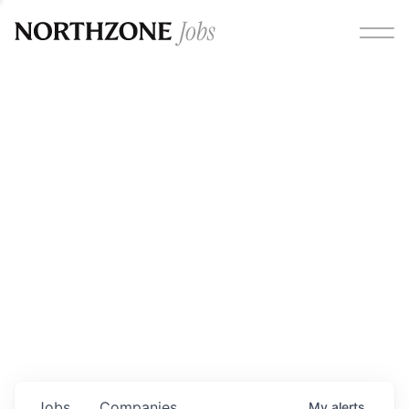
Opportunities
Please note:
We are aware of fraudulent job offers
circulating under our own brand name. Please be advised
that any Northzone recruitment will always involve in-
person interviews and that during our recruitment/joining
process, we will never ask for any fees/payments or for
individuals to pay for their own equipment or software.
0
jobs ·
0
companies
Jobs
Companies
My
alerts