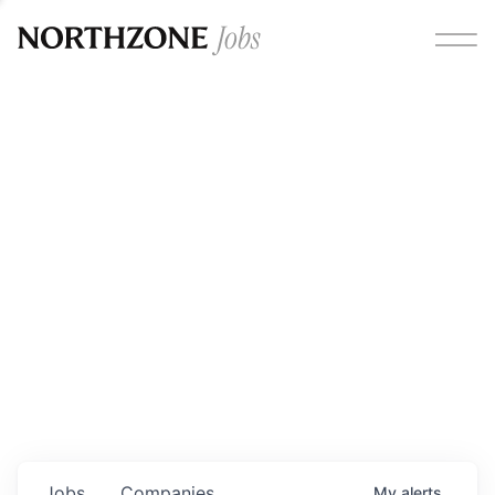
Opportunities
Please note:
We are aware of fraudulent job offers
circulating under our own brand name. Please be advised
that any Northzone recruitment will always involve in-
person interviews and that during our recruitment/joining
process, we will never ask for any fees/payments or for
individuals to pay for their own equipment or software.
0
jobs ·
0
companies
Jobs
Companies
My
alerts