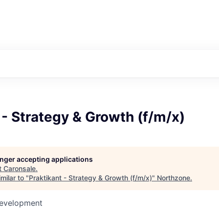
 - Strategy & Growth (f/m/x)
longer accepting applications
t
Caronsale
.
milar to "
Praktikant - Strategy & Growth (f/m/x)
"
Northzone
.
Development