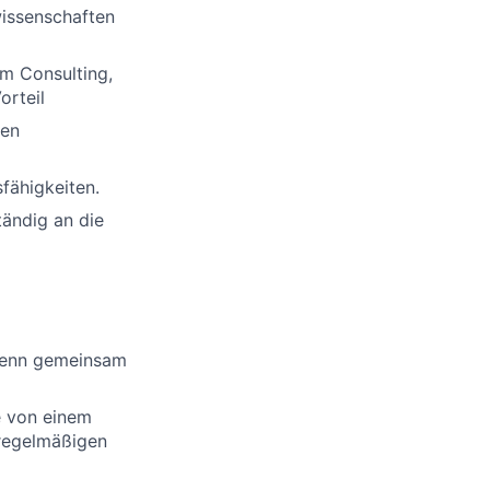
wissenschaften
im Consulting,
orteil
hen
fähigkeiten.
tändig an die
, denn gemeinsam
re von einem
regelmäßigen