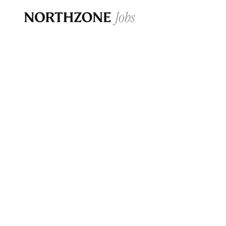
Opportun
Please note:
We are aware of fraudulent j
Please be advised that any Northzone recr
and that during our recruitment/joining pr
for individuals to pay for
0
jobs ·
0
companies