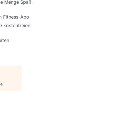
de Menge Spaß,
um Fitness-Abo
e kostenfreien
eiten
ne
.