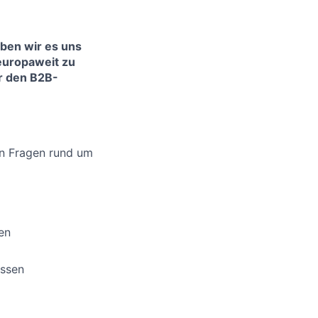
aben wir es uns
europaweit zu
ür den B2B-
n Fragen rund um
en
essen