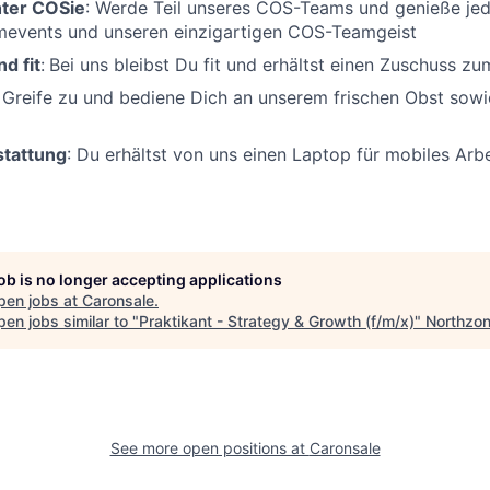
hter COSie
: Werde Teil unseres COS-Teams und genieße je
amevents und unseren einzigartigen COS-Teamgeist
d fit
:
Bei uns bleibst Du fit und erhältst einen Zuschuss z
Greife zu und bediene Dich an unserem frischen Obst sowi
tattung
: Du erhältst von uns einen Laptop für mobiles Arb
job is no longer accepting applications
pen jobs at
Caronsale
.
en jobs similar to "
Praktikant - Strategy & Growth (f/m/x)
"
Northzo
See more open positions at
Caronsale