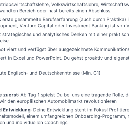
etriebswirtschaftslehre, Volkswirtschaftslehre, Wirtschafts
wandten Bereich oder hast bereits einen Abschluss.
s erste gesammelte Berufserfahrung (auch durch Praktika) 
opment, Venture Capital oder Investment Banking ist von V
 strategisches und analytisches Denken mit einer praktisc
ise.
otiviert und verfügst über ausgezeichnete Kommunikations
hert in Excel und PowerPoint. Du gehst proaktiv und eigens
ute Englisch- und Deutschkenntnisse (Min. C1)
e zuerst
: Ab Tag 1 spielst Du bei uns eine tragende Rolle
 wir den europäischen Automobilmarkt revolutionieren
 Entwicklung
: Deine Entwicklung steht im Fokus! Profitie
haltsmodell
, einem umfangreichen Onboarding-Programm, 
en und individuellen Coachings