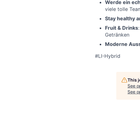
Werde ein ec
viele tolle Te
Stay healthy an
Fruit & Drinks
:
Getränken
Moderne Auss
#LI-Hybrid
This 
See o
See op