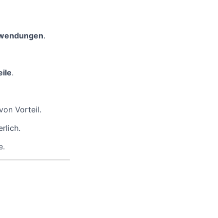
nwendungen
.
ile
.
von Vorteil.
rlich.
e.