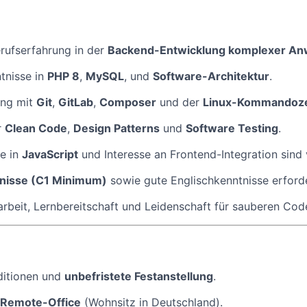
rufserfahrung in der
Backend-Entwicklung komplexer A
tnisse in
PHP 8
,
MySQL
, und
Software-Architektur
.
ang mit
Git
,
GitLab
,
Composer
und der
Linux-Kommandoze
r
Clean Code
,
Design Patterns
und
Software Testing
.
e in
JavaScript
und Interesse an Frontend-Integration sind 
nisse (C1 Minimum)
sowie gute Englischkenntnisse erforde
beit, Lernbereitschaft und Leidenschaft für sauberen Cod
ditionen und
unbefristete Festanstellung
.
Remote-Office
(Wohnsitz in Deutschland).