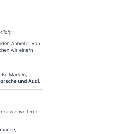
lich)
nden Anbieter von
hen wir eine/n
oße Marken,
orsche und Audi.
er
sowie weiterer
rmance,