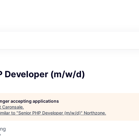
P Developer (m/w/d)
longer accepting applications
t
Caronsale
.
milar to "
Senior PHP Developer (m/w/d)
"
Northzone
.
ing
y