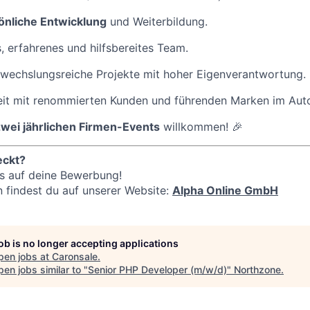
önliche Entwicklung
und Weiterbildung.
s, erfahrenes und hilfsbereites Team.
wechslungsreiche Projekte mit hoher Eigenverantwortung.
t mit renommierten Kunden und führenden Marken im Auto
zwei jährlichen Firmen-Events
willkommen! 🎉
eckt?
s auf deine Bewerbung!
 findest du auf unserer Website:
Alpha Online GmbH
job is no longer accepting applications
pen jobs at
Caronsale
.
en jobs similar to "
Senior PHP Developer (m/w/d)
"
Northzone
.