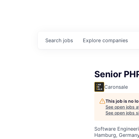
Search
jobs
Explore
companies
Senior PH
Caronsale
This job is no 
See open jobs a
See open jobs si
Software Engineer
Hamburg, German