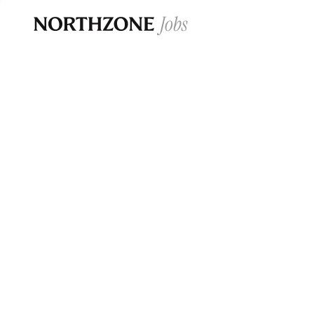
Opportun
Please note:
We are aware of fraudulent j
Please be advised that any Northzone recr
and that during our recruitment/joining pr
for individuals to pay for
0
jobs ·
0
companies