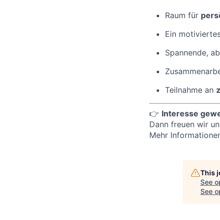
Raum für
pers
Ein motivierte
Spannende, ab
Zusammenarbei
Teilnahme an
👉
Interesse gew
Dann freuen wir un
Mehr Informationen
This 
See o
See op