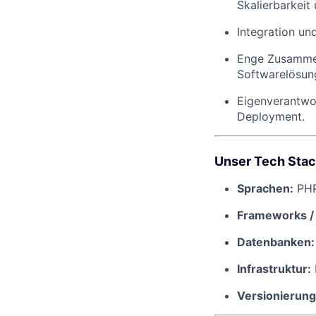
Skalierbarkeit 
Integration un
Enge Zusammen
Softwarelösung
Eigenverantwor
Deployment.
Unser Tech Sta
Sprachen:
PHP 
Frameworks / 
Datenbanken:
Infrastruktur:
Versionierung