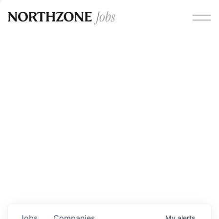
Opportunities
Please note:
We are aware of fraudulent job offers
circulating under our own brand name. Please be advised
that any Northzone recruitment will always involve in-
person interviews and that during our recruitment/joining
process, we will never ask for any fees/payments or for
individuals to pay for their own equipment or software.
0
jobs ·
0
companies
Jobs
Companies
My
alerts