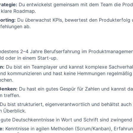
ategie:
Du entwickelst gemeinsam mit dem Team die Produ
e klare Roadmap.
orting:
Du überwachst KPIs, bewertest den Produkterfolg u
ehlungen ab.
destens 2–4 Jahre Berufserfahrung im Produktmanagement
ld oder in einem Start-up.
n:
Du bist ein Teamplayer und kannst komplexe Sachverhal
nd kommunizieren und hast keine Hemmungen regelmäßig 
echen.
Denken:
Du hast ein gutes Gespür für Zahlen und kannst da
 treffen.
Du bist strukturiert, eigenverantwortlich und behältst auc
n Überblick.
gute Deutschkenntnisse in Wort und Schrift sind zwingend 
e:
Kenntnisse in agilen Methoden (Scrum/Kanban), Erfahrun