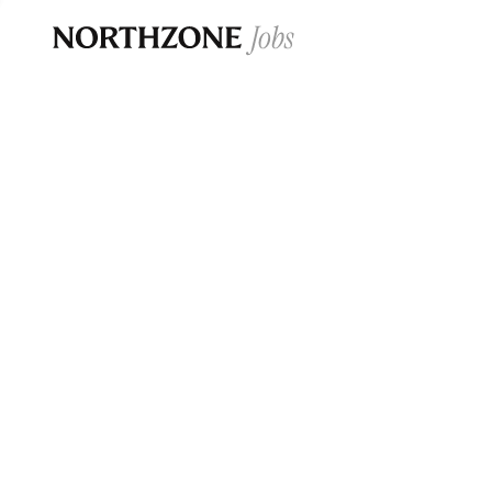
Opportun
Please note:
We are aware of fraudulent j
Please be advised that any Northzone recr
and that during our recruitment/joining pr
for individuals to pay for
0
jobs ·
0
companies