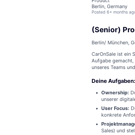
Product
Berlin, Germany
Posted
6+ months ag
(Senior) Pr
Berlin/ München, 
CarOnSale ist ein 
Aufgabe gemacht, 
unseres Teams und 
Deine Aufgaben
Ownership:
Du
unserer digita
User Focus:
Du
konkrete Anfo
Projektmanag
Sales) und stel