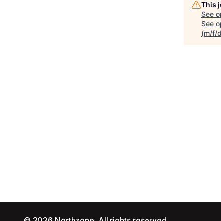
This 
See o
See op
(m/f/d
© 2026 Northzone. All rights reserved.