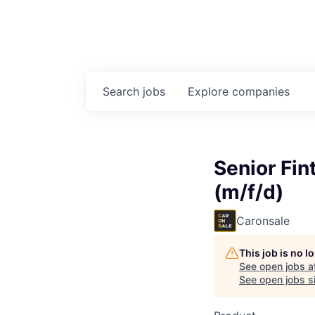
Search
jobs
Explore
companies
Senior Fin
(m/f/d)
Caronsale
This job is no 
See open jobs a
See open jobs si