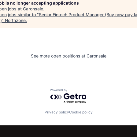
job is no longer accepting applications
pen jobs at
Caronsale
.
en jobs similar to "
Senior Fintech Product Manager (Buy now pay la
)
"
Northzone
.
See more open positions at
Caronsale
Powered by Getro.com
Privacy policy
Cookie policy