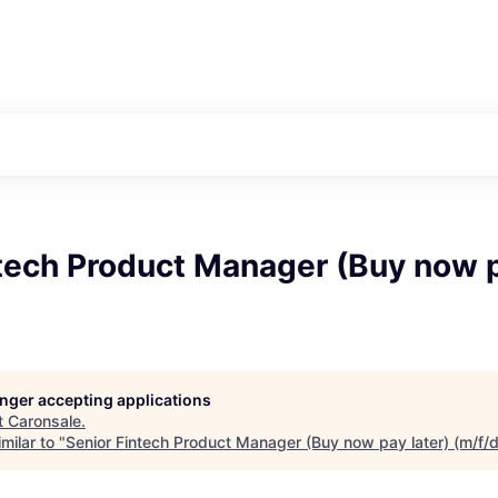
tech Product Manager (Buy now p
longer accepting applications
t
Caronsale
.
milar to "
Senior Fintech Product Manager (Buy now pay later) (m/f/d