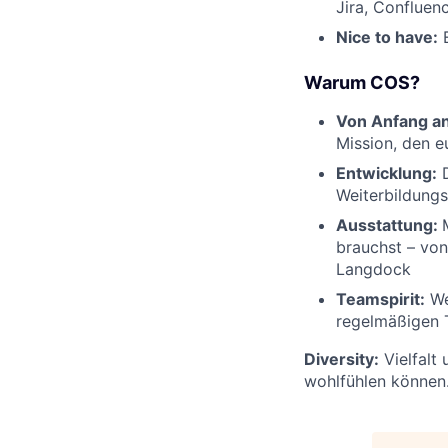
Jira, Confluen
Nice to have:
E
Warum COS?
Von Anfang an
Mission, den 
Entwicklung:
D
Weiterbildungs
Ausstattung:
brauchst – von
Langdock
Teamspirit:
We
regelmäßigen 
Diversity:
Vielfalt 
wohlfühlen können