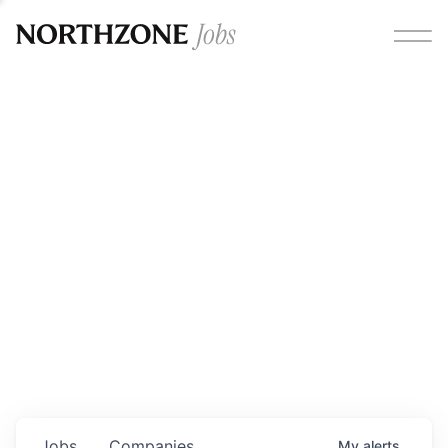
Opportunities
Please note:
We are aware of fraudulent job offers
circulating under our own brand name. Please be advised
that any Northzone recruitment will always involve in-
person interviews and that during our recruitment/joining
process, we will never ask for any fees/payments or for
individuals to pay for their own equipment or software.
0
jobs ·
0
companies
Jobs
Companies
My
alerts