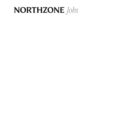
Opportun
Please note:
We are aware of fraudulent j
Please be advised that any Northzone recr
and that during our recruitment/joining pr
for individuals to pay for
0
jobs ·
0
companies