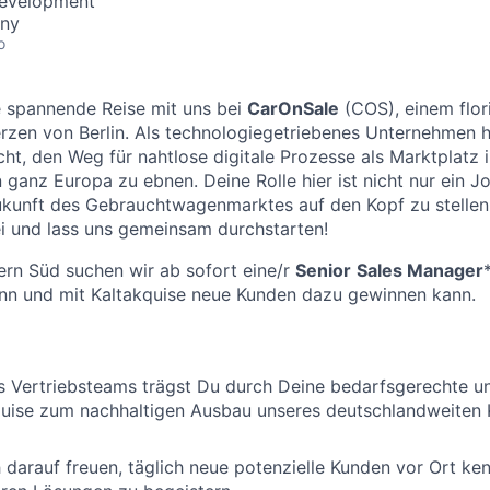
Development
ny
o
ne spannende
Reise
mit uns bei
CarOnSale
(COS), einem flor
rzen von Berlin. Als technologiegetriebenes Unternehmen 
t, den Weg für nahtlose digitale Prozesse als Marktplatz 
 ganz Europa zu ebnen. Deine Rolle hier ist nicht nur ein J
ukunft des Gebrauchtwagenmarktes auf den Kopf zu stellen
ei und lass uns gemeinsam durchstarten
!
ern Süd suchen wir ab sofort eine/r
Senior
Sales Manager
ann und mit Kaltakquise neue Kunden dazu gewinnen kann.
es Vertriebsteams trägst Du durch Deine bedarfsgerechte u
ise zum nachhaltigen Ausbau unseres deutschlandweiten
 darauf freuen, täglich neue potenzielle Kunden vor Ort k