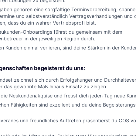
ren Lösungen zu begeistern.
gaben gehören eine sorgfältige Terminvorbereitung, spann
ermine und selbstverständlich Vertragsverhandlungen und d
en, dass du ein wahrer Vertriebsprofi bist.
eukunden-Onboardings führst du gemeinsam mit dem
betreuer in der jeweiligen Region durch.
nen Kunden einmal verlieren, sind deine Stärken in der Kun
igenschaften begeisterst du uns:
ndset zeichnet sich durch Erfolgshunger und Durchhaltev
ber das gewohnte Maß hinaus Einsatz zu zeigen.
 die Neukundenakquise und freust dich jeden Tag neue Kun
chen Fähigkeiten sind exzellent und du deine Begeisterungsf
veränes und freundliches Auftreten präsentierst du COS vor