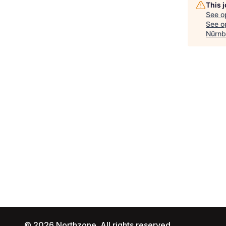
This 
See o
See op
Nürnb
© 2026 Northzone. All rights reserved.