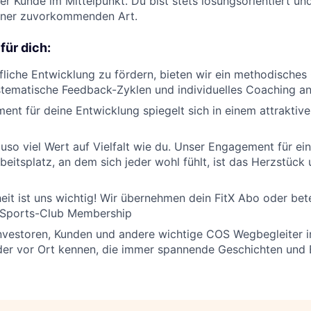
der Kunde im Mittelpunkt. Du bist stets lösungsorientiert u
iner zuvorkommenden Art.
für dich:
liche Entwicklung zu fördern, bieten wir ein methodische
tematische Feedback-Zyklen und individuelles Coaching an
nt für deine Entwicklung spiegelt sich in einem attraktiv
uso viel Wert auf Vielfalt wie du. Unser Engagement für ein
beitsplatz, an dem sich jeder wohl fühlt, ist das Herzstück 
it ist uns wichtig! Wir übernehmen dein FitX Abo oder bete
 Sports-Club Membership
Investoren, Kunden und andere wichtige COS Wegbegleiter 
oder vor Ort kennen, die immer spannende Geschichten und 