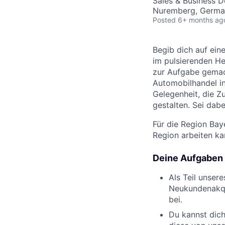
Sales & Business 
Nuremberg, Germa
Posted
6+ months ag
Begib dich auf ei
im pulsierenden He
zur Aufgabe gemach
Automobilhandel in
Gelegenheit, die Z
gestalten. Sei dab
Für die Region Bay
Region arbeiten k
Deine Aufgaben
Als Teil unser
Neukundenakqu
bei.
Du kannst dich