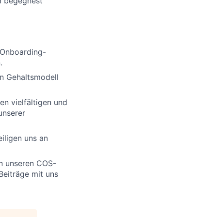
nd begegnest
s Onboarding-
.
en Gehaltsmodell
en vielfältigen und
unserer
iligen uns an
in unseren COS-
Beiträge mit uns