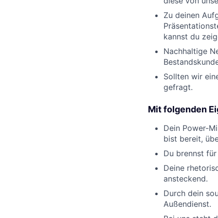
diese von unse
Zu deinen Auf
Präsentationst
kannst du zeig
Nachhaltige N
Bestandskunden
Sollten wir ei
gefragt.
Mit folgenden E
Dein Power-Mi
bist bereit, ü
Du brennst für
Deine rhetoris
ansteckend.
Durch dein sou
Außendienst.