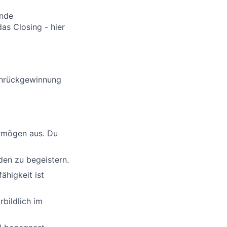
ende
as Closing - hier
denrückgewinnung
ermögen aus. Du
den zu begeistern.
ähigkeit ist
bildlich im