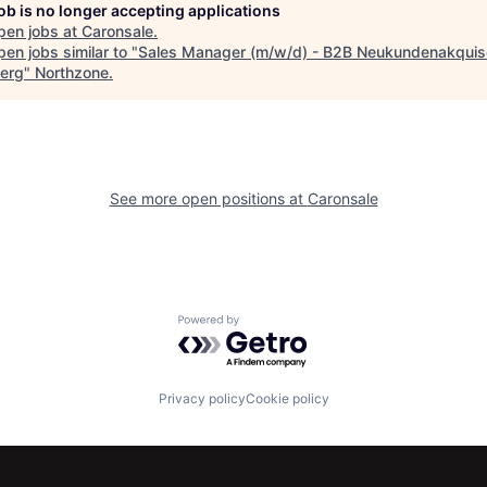
job is no longer accepting applications
pen jobs at
Caronsale
.
en jobs similar to "
Sales Manager (m/w/d) - B2B Neukundenakquis
erg
"
Northzone
.
See more open positions at
Caronsale
Powered by Getro.com
Privacy policy
Cookie policy