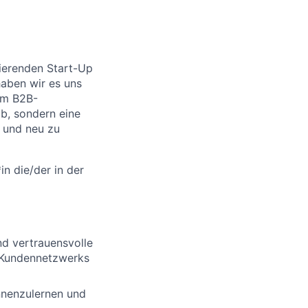
ierenden Start-Up
haben wir es uns
im B2B-
ob, sondern eine
 und neu zu
*in die/der in der
nd vertrauensvolle
 Kundennetzwerks
ennenzulernen und